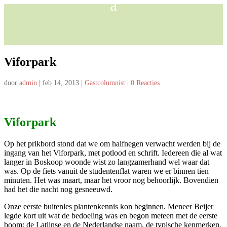
Viforpark
door
admin
|
feb 14, 2013
|
Gastcolumnist
|
0 Reacties
Viforpark
Op het prikbord stond dat we om halfnegen verwacht werden bij de
ingang van het Viforpark, met potlood en schrift. Iedereen die al wat
langer in Boskoop woonde wist zo langzamerhand wel waar dat
was. Op de fiets vanuit de studentenflat waren we er binnen tien
minuten. Het was maart, maar het vroor nog behoorlijk. Bovendien
had het die nacht nog gesneeuwd.
Onze eerste buitenles plantenkennis kon beginnen. Meneer Beijer
legde kort uit wat de bedoeling was en begon meteen met de eerste
boom; de Latijnse en de Nederlandse naam, de typische kenmerken.