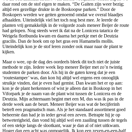
daar rond om de stof eigen te maken. “De Gaiten zijn weer bezig;
altijd een gezellige drukte in de Boskoopse parken.” Door de
Boskopers werden we geiten genoemd omdat we overal blaadjes
afhaalden. Uiteindelijk viel het toch nog best mee. Je leerde de
planten vrij gemakkelijk in de volgorde zoals meneer Beijer de route
had gelopen. Nog steeds weet ik dat na de Lonicera tatarica de
Weigela floribunda kwam en daarna het perkje met de Deutzia
gracilis. Dan de hoek om op het gras een Hamamelis mollis.
Uiteindelijk kon je de stof leren zonder ook maar naar de plant te
kijken.
Maar o wee, op de dag des oordeels bleek dit toch niet de juiste
methode te zijn. Iedere week liep meneer Beijer met zo’n twintig
studenten de parken door. Als hij in de gaten kreeg dat je een
‘routestamper’ was, dan kon hij altijd wel ergens een onooglijk
struikje vinden, dat je even had gemist. Dan kwam het er op aan:
kon je de plant herkennen of wist je alleen dat in Boskoop in het
Viforpark je de naam van de plant wist tussen de Lonicera en de
Deutzia. Mijn achternaam begint met een M, dus was ik pas in de
derde week aan de beurt. Meneer Beijer was wat de becijferinh
betreft een pragmatisch man. Als je het standaard assortiment goed
beheerste dan had je in ieder geval een zeven. Betrapte hij je op
betweterigheid, dan vond hij altijd wel een zaailing tussen de tegels
of een stekje langs de slootkant, waar je dan al of niet uitkwam.
Hoger dan een acht was onmogelijk. Ik kon een zeven-en-een-half