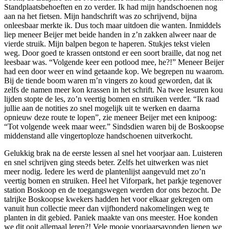
Standplaatsbehoeften en zo verder. Ik had mijn handschoenen nog
aan na het fietsen. Mijn handschrift was zo schrijvend, bijna
onleesbaar merkte ik. Dus toch maar uitdoen die wanten. Inmiddels
liep meneer Beijer met beide handen in z’n zakken alweer naar de
vierde struik. Mijn balpen begon te haperen. Stukjes tekst vielen
weg. Door goed te krassen ontstond er een soort braille, dat nog net
leesbaar was. “Volgende keer een potlood mee, he?!” Meneer Beijer
had een door weer en wind getaande kop. We begrepen nu waarom.
Bij de tiende boom waren m’n vingers zo koud geworden, dat ik
zelfs de namen meer kon krassen in het schrift. Na twee lesuren kou
lijden stopte de les, zo’n veertig bomen en struiken verder. “Ik raad
jullie aan de notities zo snel mogelijk uit te werken en daarna
opnieuw deze route te lopen”, zie meneer Beijer met een knipoog:
“Tot volgende week maar weer.” Sindsdien waren bij de Boskoopse
middenstand alle vingertoploze handschoenen uitverkocht.
Gelukkig brak na de eerste lessen al snel het voorjaar aan. Luisteren
en snel schrijven ging steeds beter. Zelfs het uitwerken was niet
meer nodig. Iedere les werd de plantenlijst aangevuld met zo’n
veertig bomen en struiken. Heel het Viforpark, het parkje tegenover
station Boskoop en de toegangswegen werden dor ons bezocht. De
talrijke Boskoopse kwekers hadden het voor elkaar gekregen om
vanuit hun collectie meer dan vijfhonderd nakomelingen weg te
planten in dit gebied. Paniek maakte van ons meester. Hoe konden
we dit ooit allemaal leren?! Vele mooie voorjaarsavonden liepen we