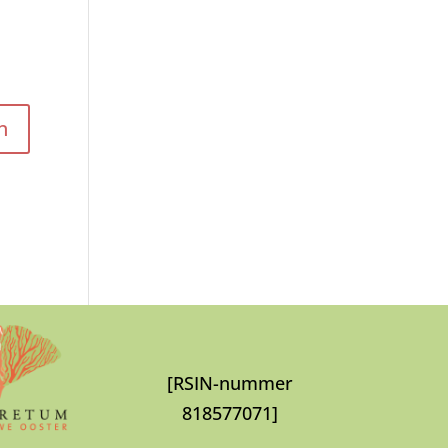
[RSIN-nummer
818577071]