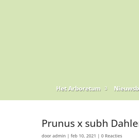
Het Arboretum
Nieuwsb
Prunus x subh Dahl
door
admin
|
feb 10, 2021
|
0 Reacties