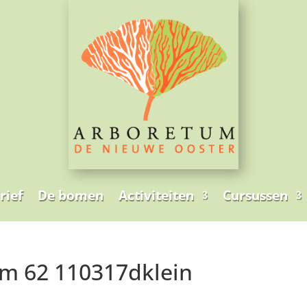
rief
De bomen
Activiteiten
Cursussen
em 62 110317dklein