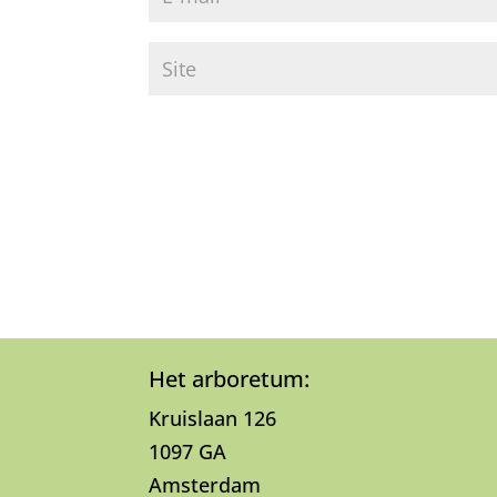
Het arboretum:
Kruislaan 126
1097 GA
Amsterdam