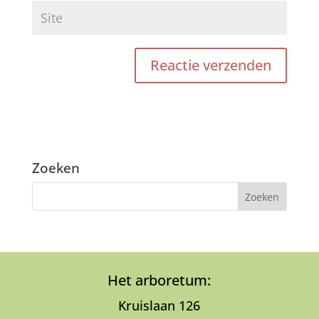
Zoeken
Het arboretum:
Kruislaan 126