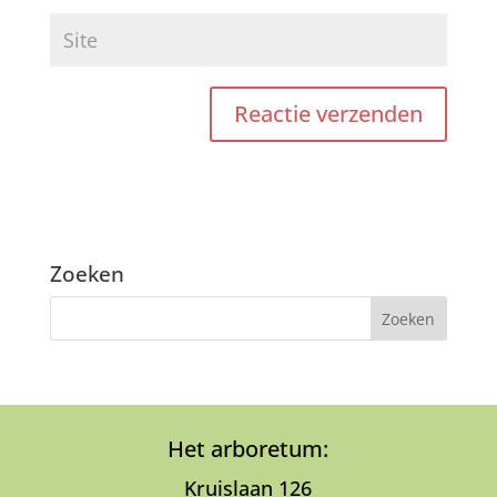
Zoeken
Het arboretum:
Kruislaan 126