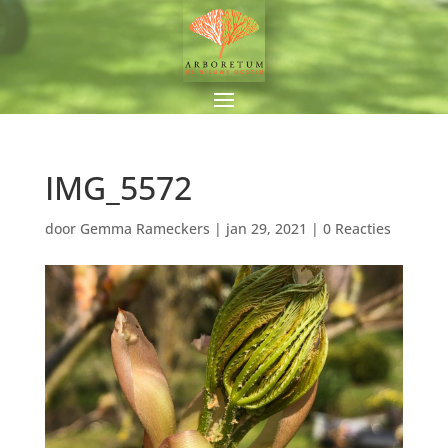
IMG_5572
door
Gemma Rameckers
|
jan 29, 2021
|
0 Reacties