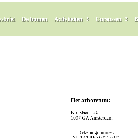
sbrief
De bomen
Activiteiten
Cursussen
B
Zoeken
Het arboretum:
Kruislaan 126
1097 GA Amsterdam
Rekeningnummer:
NL 13 TRIO 0321 0271