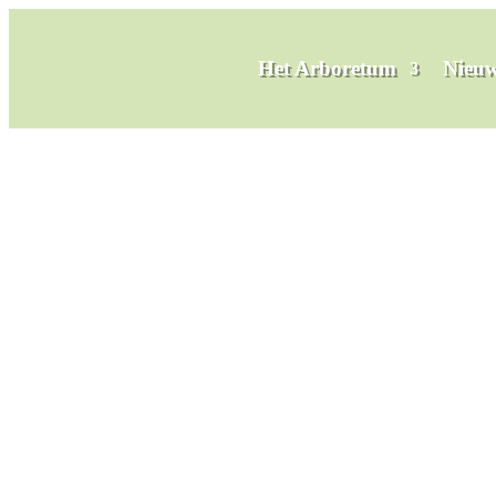
Het Arboretum
Nieuw
Torrya taxifolia (3) vak 20
door
admin
|
jun 2, 2025
|
0 Reacties
Reactie verzenden