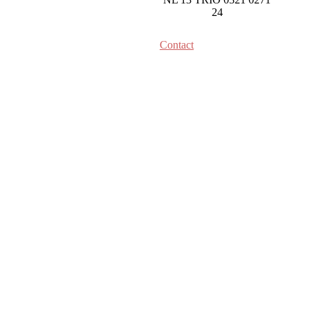
erd met
*
24
Contact