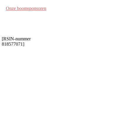
Onze boomsponsoren
[RSIN-nummer
818577071]