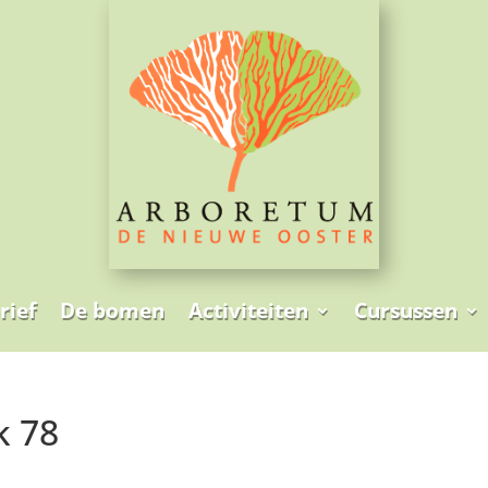
rief
De bomen
Activiteiten
Cursussen
k 78