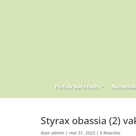
Het Arboretum
Nieuwsb
Styrax obassia (2) va
door
admin
|
mei 31, 2023
|
0 Reacties