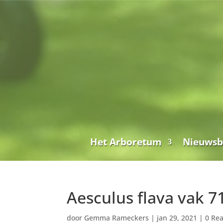
Het Arboretum
Nieuwsb
Aesculus flava vak 71
door
Gemma Rameckers
|
jan 29, 2021
|
0 Rea