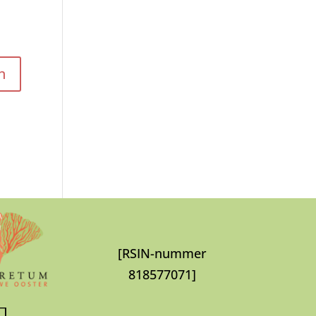
[RSIN-nummer
818577071]