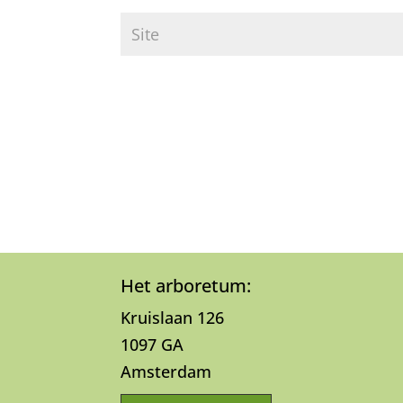
Het arboretum:
Kruislaan 126
1097 GA
Amsterdam