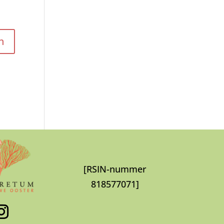
[RSIN-nummer
818577071]