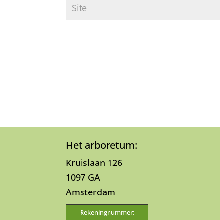
Het arboretum:
Kruislaan 126
1097 GA
Amsterdam
Rekeningnummer: