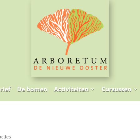
rief
De bomen
Activiteiten
Cursussen
acties