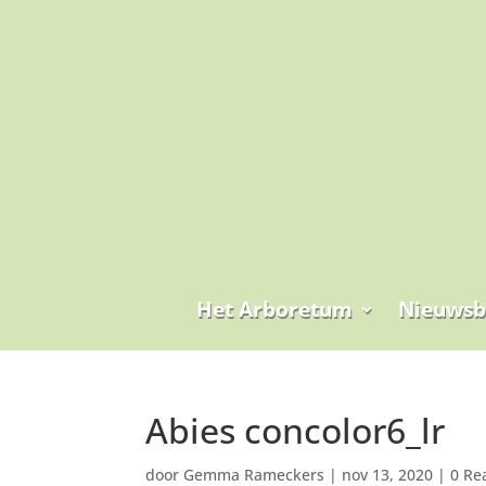
Het Arboretum
Nieuwsb
Abies concolor6_lr
door
Gemma Rameckers
|
nov 13, 2020
|
0 Re