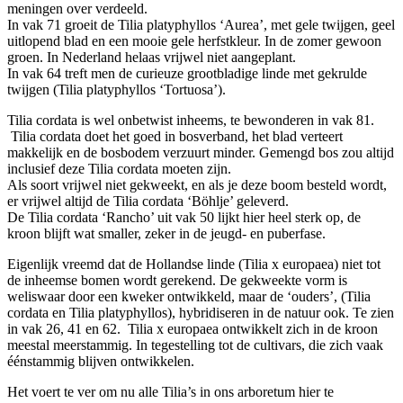
meningen over verdeeld.
In vak 71 groeit de Tilia platyphyllos ‘Aurea’, met gele twijgen, geel
uitlopend blad en een mooie gele herfstkleur. In de zomer gewoon
groen. In Nederland helaas vrijwel niet aangeplant.
In vak 64 treft men de curieuze grootbladige linde met gekrulde
twijgen (Tilia platyphyllos ‘Tortuosa’).
Tilia cordata is wel onbetwist inheems, te bewonderen in vak 81.
Tilia cordata doet het goed in bosverband, het blad verteert
makkelijk en de bosbodem verzuurt minder. Gemengd bos zou altijd
inclusief deze Tilia cordata moeten zijn.
Als soort vrijwel niet gekweekt, en als je deze boom besteld wordt,
er vrijwel altijd de Tilia cordata ‘Böhlje’ geleverd.
De Tilia cordata ‘Rancho’ uit vak 50 lijkt hier heel sterk op, de
kroon blijft wat smaller, zeker in de jeugd- en puberfase.
Eigenlijk vreemd dat de Hollandse linde (Tilia x europaea) niet tot
de inheemse bomen wordt gerekend. De gekweekte vorm is
weliswaar door een kweker ontwikkeld, maar de ‘ouders’, (Tilia
cordata en Tilia platyphyllos), hybridiseren in de natuur ook. Te zien
in vak 26, 41 en 62. Tilia x europaea ontwikkelt zich in de kroon
meestal meerstammig. In tegestelling tot de cultivars, die zich vaak
éénstammig blijven ontwikkelen.
Het voert te ver om nu alle Tilia’s in ons arboretum hier te