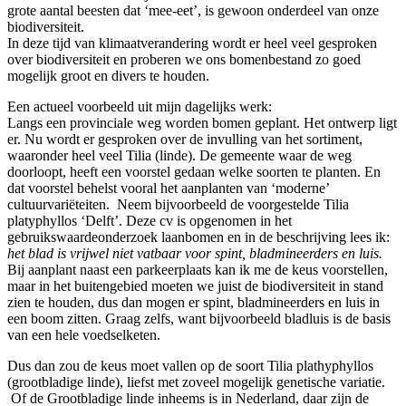
grote aantal beesten dat ‘mee-eet’, is gewoon onderdeel van onze
biodiversiteit.
In deze tijd van klimaatverandering wordt er heel veel gesproken
over biodiversiteit en proberen we ons bomenbestand zo goed
mogelijk groot en divers te houden.
Een actueel voorbeeld uit mijn dagelijks werk:
Langs een provinciale weg worden bomen geplant. Het ontwerp ligt
er. Nu wordt er gesproken over de invulling van het sortiment,
waaronder heel veel Tilia (linde). De gemeente waar de weg
doorloopt, heeft een voorstel gedaan welke soorten te planten. En
dat voorstel behelst vooral het aanplanten van ‘moderne’
cultuurvariëteiten. Neem bijvoorbeeld de voorgestelde Tilia
platyphyllos ‘Delft’. Deze cv is opgenomen in het
gebruikswaardeonderzoek laanbomen en in de beschrijving lees ik:
het blad is vrijwel niet vatbaar voor spint, bladmineerders en luis.
Bij aanplant naast een parkeerplaats kan ik me de keus voorstellen,
maar in het buitengebied moeten we juist de biodiversiteit in stand
zien te houden, dus dan mogen er spint, bladmineerders en luis in
een boom zitten. Graag zelfs, want bijvoorbeeld bladluis is de basis
van een hele voedselketen.
Dus dan zou de keus moet vallen op de soort Tilia plathyphyllos
(grootbladige linde), liefst met zoveel mogelijk genetische variatie.
Of de Grootbladige linde inheems is in Nederland, daar zijn de