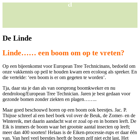
De Linde
Linde…… een boom om op te vreten?
Op een bijeenkomst voor European Tree Technicinans, bedoeld om
onze vakkennis op peil te houden kwam een ecoloog als spreker. En
die vertelde: ‘een boom is er om gegeten te worden’.
Tja, daar sta je dan als van oorsprong boomkweker en nu
dendroloog/European Tree Technician. Jaren je best gedaan voor
gezonde bomen zonder ziekten en plagen……..
Maar goed beschouwd horen op een boom ook beestjes. Jac. P.
Thijsse schreef al een heel boek vol over de Beuk, de Zomer- en de
Wintereik, met daarin aandacht wat er zoal op en in bomen leeft. De
Eik is immers de boom waar het grootste aantal insecten op leeft;
meer dan 400 soorten! Helaas is de Eiken-processie-rups er daar één
van. Van heel veel beestjes heeft de boom zelf niet echt last. Het