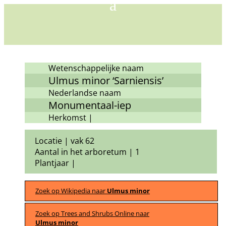
Wetenschappelijke naam
Ulmus minor ‘Sarniensis’
Nederlandse naam
Monumentaal-iep
Herkomst |
Locatie | vak 62
Aantal in het arboretum | 1
Plantjaar |
Zoek op Wikipedia naar
Ulmus minor
Zoek op Trees and Shrubs Online naar
Ulmus minor