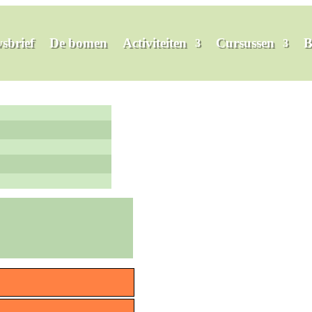
sbrief
De bomen
Activiteiten
Cursussen
B