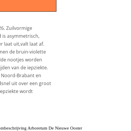
26. Zuilvormige
ad is asymmetrisch,
aat uit,valt laat af.
jnen de bruin-violette
lde nootjes worden
jden van de iepziekte.
in Noord-Brabant en
snel uit over een groot
iepziekte wordt
mbeschrijving Arboretum De Nieuwe Ooster