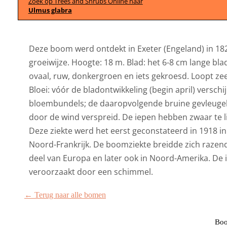
Zoek op Trees and Shrubs Online naar
Ulmus glabra
Deze boom werd ontdekt in Exeter (Engeland) in 18
groeiwijze. Hoogte: 18 m. Blad: het 6-8 cm lange bl
ovaal, ruw, donkergroen en iets gekroesd. Loopt zeer l
Bloei: vóór de bladontwikkeling (begin april) verschi
bloembundels; de daaropvolgende bruine gevleuge
door de wind verspreid. De iepen hebben zwaar te li
Deze ziekte werd het eerst geconstateerd in 1918 
Noord-Frankrijk. De boomziekte breidde zich razend
deel van Europa en later ook in Noord-Amerika. De 
veroorzaakt door een schimmel.
← Terug naar alle bomen
Boo