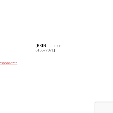
[RSIN-nummer
818577071]
msponsoren