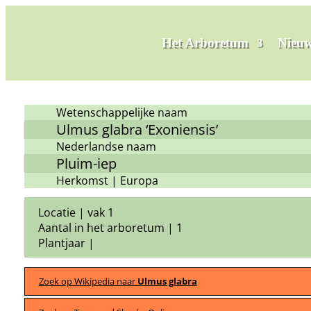
Het Arboretum
Nieuw
Wetenschappelijke naam
Ulmus glabra ‘Exoniensis’
Nederlandse naam
Pluim-iep
Herkomst | Europa
Locatie | vak 1
Aantal in het arboretum | 1
Plantjaar |
Zoek op Wikipedia naar
Ulmus glabra