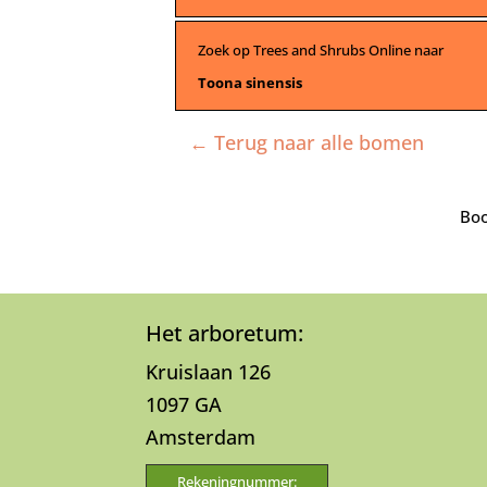
Zoek op Trees and Shrubs Online naar
Toona sinensis
← Terug naar alle bomen
Boo
Het arboretum:
Kruislaan 126
1097 GA
Amsterdam
Rekeningnummer: