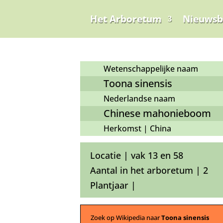
Het Arboretum
Nieuwsb
Wetenschappelijke naam
Toona sinensis
Nederlandse naam
Chinese mahonieboom
Herkomst | China
Locatie | vak 13 en 58
Aantal in het arboretum | 2
Plantjaar |
Zoek op Wikipedia naar
Toona sinensis