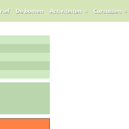
rief
De bomen
Activiteiten
Cursussen