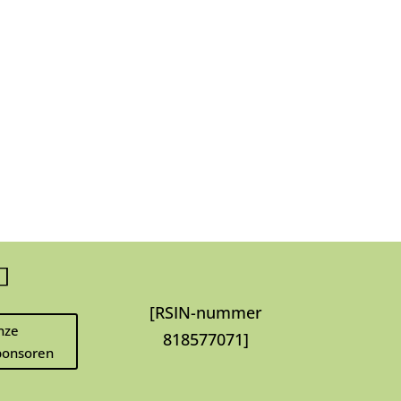
[RSIN-nummer
nze
818577071]
onsoren