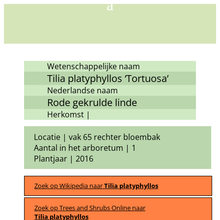
Wetenschappelijke naam
Tilia platyphyllos ‘Tortuosa’
Nederlandse naam
Rode gekrulde linde
Herkomst |
Locatie | vak 65 rechter bloembak
Aantal in het arboretum | 1
Plantjaar | 2016
Zoek op Wikipedia naar
Tilia platyphyllos
Zoek op Trees and Shrubs Online naar
Tilia platyphyllos