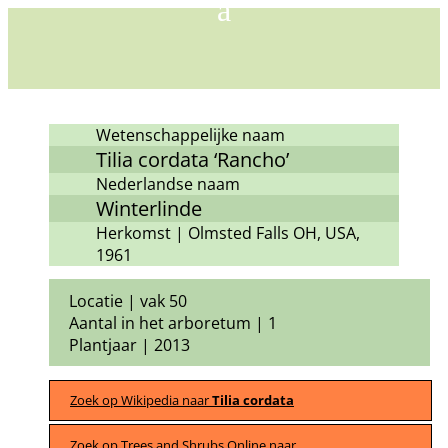
Wetenschappelijke naam
Tilia cordata ‘Rancho’
Nederlandse naam
Winterlinde
Herkomst | Olmsted Falls OH, USA,
1961
Locatie | vak 50
Aantal in het arboretum | 1
Plantjaar | 2013
Zoek op Wikipedia naar
Tilia cordata
Zoek op Trees and Shrubs Online naar