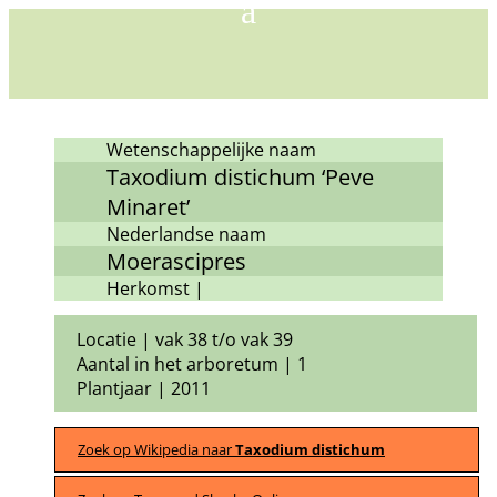
Wetenschappelijke naam
Taxodium distichum ‘Peve
Minaret’
Nederlandse naam
Moerascipres
Herkomst |
Locatie | vak 38 t/o vak 39
Aantal in het arboretum | 1
Plantjaar | 2011
Zoek op Wikipedia naar
Taxodium distichum