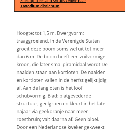
Zoek op Trees and Shrubs Online naar
Taxodium distichum
Hoogte: tot 1,5 m. Dwergvorm;
traaggroeiend. In de Verenigde Staten
groeit deze boom soms wel uit tot meer
dan 6 m. De boom heeft een zuilvormige
kroon, die later smal piramidaal wordt.De
naalden staan aan kortloten. De naalden
en kortloten vallen in de herfst gelijktijdig
af. Aan de langloten is het loof
schubvormig. Blad: platgevederde
structuur; geelgroen en kleurt in het late
najaar via geel/oranje naar meer
roestbruin; valt daarna af. Geen bloei.
Door een Nederlandse kweker gekweekt.