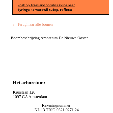
Zoek op Trees and Shrubs Online naar
Syringa komarowii subsp. reflexa
← Terug naar alle bomen
Boombeschrijving Arboretum De Nieuwe Ooster
Het arboretum:
Kruislaan 126
1097 GA Amsterdam
Rekeningnummer:
NL 13 TRIO 0321 0271 24