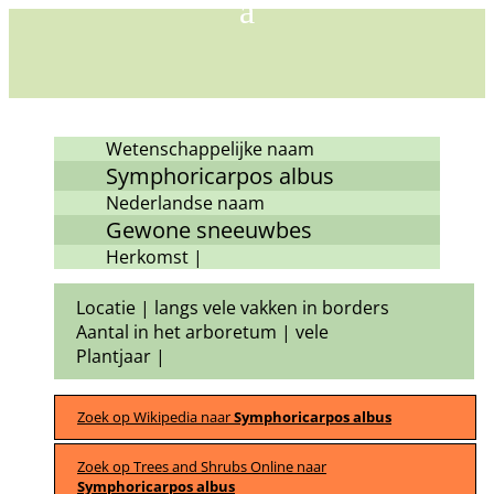
Wetenschappelijke naam
Symphoricarpos albus
Nederlandse naam
Gewone sneeuwbes
Herkomst |
Locatie | langs vele vakken in borders
Aantal in het arboretum | vele
Plantjaar |
Zoek op Wikipedia naar
Symphoricarpos albus
Zoek op Trees and Shrubs Online naar
Symphoricarpos albus