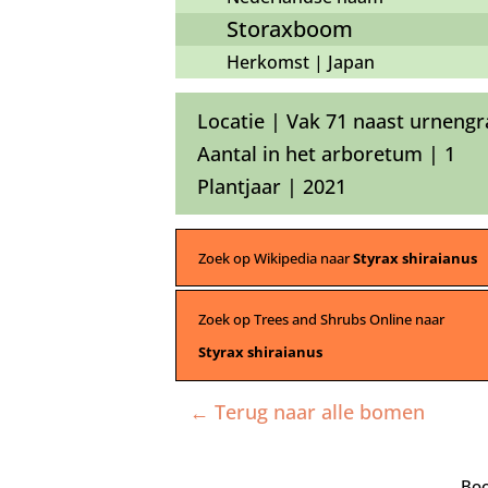
Storaxboom
Herkomst | Japan
Locatie | Vak 71 naast urneng
Aantal in het arboretum | 1
Plantjaar | 2021
Zoek op Wikipedia naar
Styrax shiraianus
Zoek op Trees and Shrubs Online naar
Styrax shiraianus
← Terug naar alle bomen
Boo