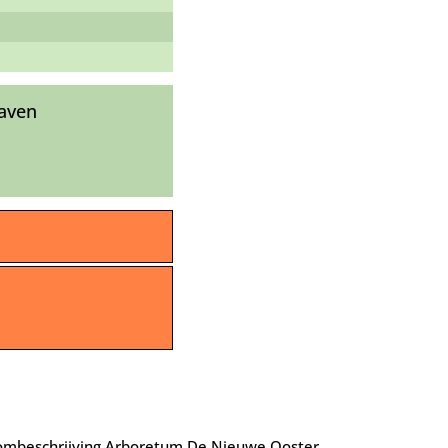
raven
mbeschrijving Arboretum De Nieuwe Ooster