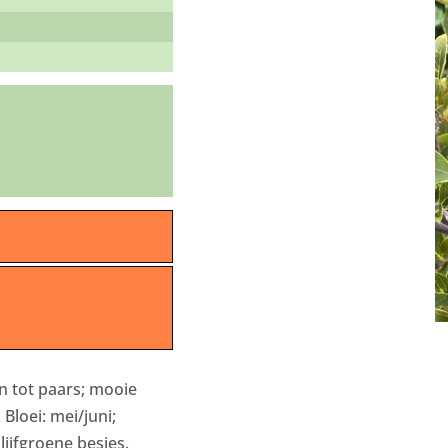
en tot paars; mooie
Bloei: mei/juni;
lijfgroene besjes.