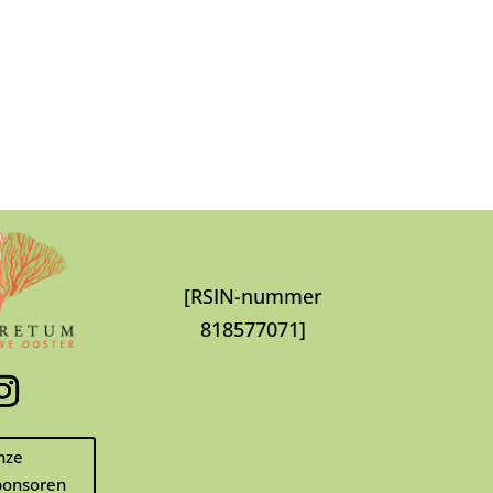
[RSIN-nummer
818577071]
nze
onsoren