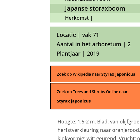
Japanse storaxboom
Herkomst |
Locatie | vak 71
Aantal in het arboretum | 2
Plantjaar | 2019
Zoek op Wikipedia naar
Styrax japonicus
Zoek op Trees and Shrubs Online naar
Styrax japonicus
Hoogte: 1,5-2 m. Blad: van olijfgro
herfstverkleuring naar oranjerood. 
klokvormig; wit; geurend. Vrucht: o