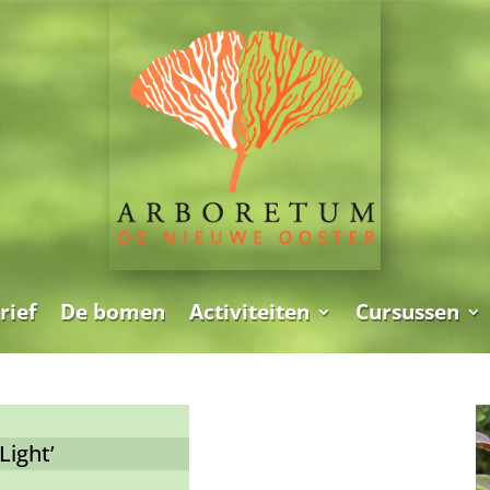
rief
De bomen
Activiteiten
Cursussen
Light’