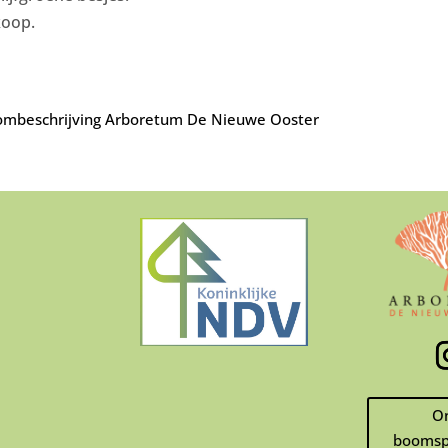
koop.
mbeschrijving Arboretum De Nieuwe Ooster
O
boomsp