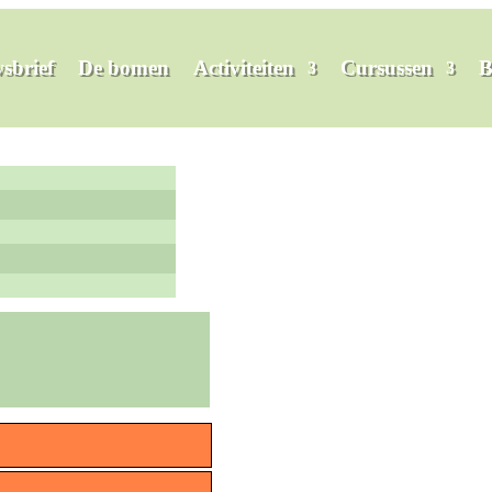
sbrief
De bomen
Activiteiten
Cursussen
B