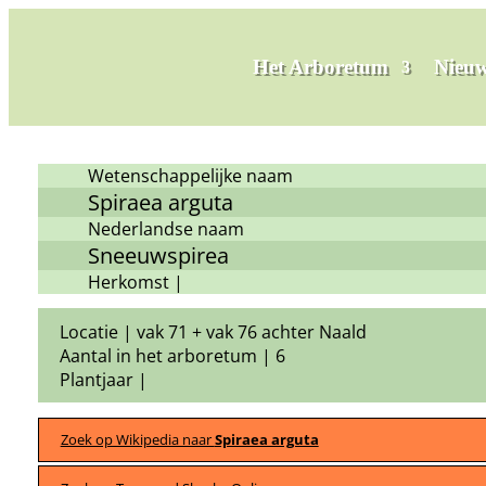
Het Arboretum
Nieuw
Wetenschappelijke naam
Spiraea arguta
Nederlandse naam
Sneeuwspirea
Herkomst |
Locatie | vak 71 + vak 76 achter Naald
Aantal in het arboretum | 6
Plantjaar |
Zoek op Wikipedia naar
Spiraea arguta