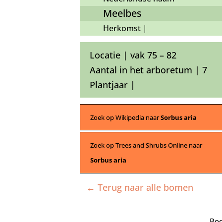
Meelbes
Herkomst |
Locatie | vak 75 – 82
Aantal in het arboretum | 7
Plantjaar |
Zoek op Wikipedia naar
Sorbus aria
Zoek op Trees and Shrubs Online naar
Sorbus aria
← Terug naar alle bomen
Boo