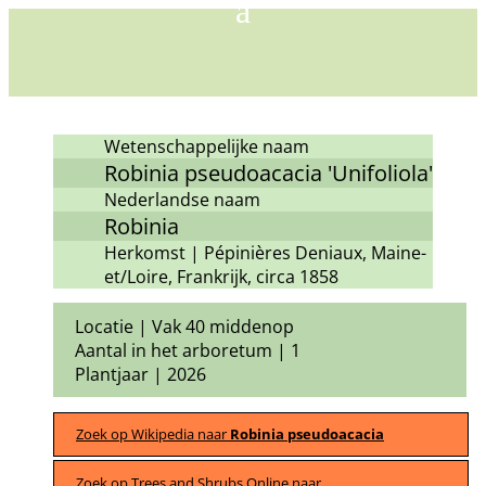
Wetenschappelijke naam
Robinia pseudoacacia 'Unifoliola'
Nederlandse naam
Robinia
Herkomst | Pépinières Deniaux, Maine-
et/Loire, Frankrijk, circa 1858
Locatie | Vak 40 middenop
Aantal in het arboretum | 1
Plantjaar | 2026
Zoek op Wikipedia naar
Robinia pseudoacacia
Zoek op Trees and Shrubs Online naar