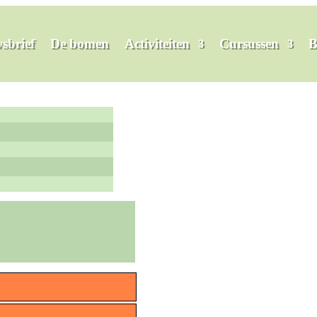
sbrief
De bomen
Activiteiten
Cursussen
B