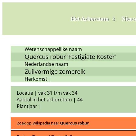
Het Arboretum
Nieuw
Wetenschappelijke naam
Quercus robur ‘Fastigiate Koster’
Nederlandse naam
Zuilvormige zomereik
Herkomst |
Locatie | vak 31 t/m vak 34
Aantal in het arboretum | 44
Plantjaar |
Zoek op Wikipedia naar
Quercus robur