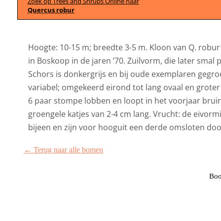
Zoek op Trees and Shrubs Online naar
Quercus robur
Hoogte: 10-15 m; breedte 3-5 m. Kloon van Q. robur ‘
in Boskoop in de jaren ’70. Zuilvorm, die later smal 
Schors is donkergrijs en bij oude exemplaren gegroe
variabel; omgekeerd eirond tot lang ovaal en groter 
6 paar stompe lobben en loopt in het voorjaar bruinr
groengele katjes van 2-4 cm lang. Vrucht: de eivormi
bijeen en zijn voor hooguit een derde omsloten doo
← Terug naar alle bomen
Boo