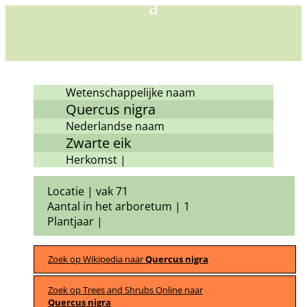
Wetenschappelijke naam
Quercus nigra
Nederlandse naam
Zwarte eik
Herkomst |
Locatie | vak 71
Aantal in het arboretum | 1
Plantjaar |
Zoek op Wikipedia naar
Quercus nigra
Zoek op Trees and Shrubs Online naar
Quercus nigra