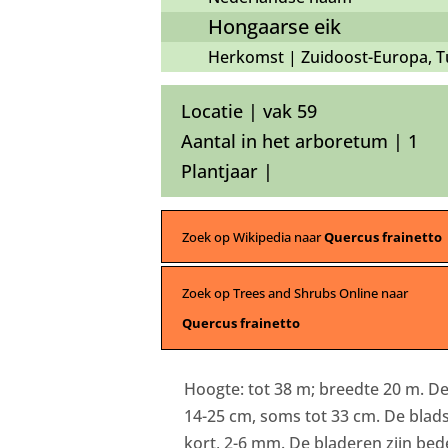
Hongaarse eik
Herkomst | Zuidoost-Europa, Tu
Locatie | vak 59
Aantal in het arboretum | 1
Plantjaar |
Zoek op Wikipedia naar
Quercus frainetto
Zoek op Trees and Shrubs Online naar
Quercus frainetto
Hoogte: tot 38 m; breedte 20 m. De
14-25 cm, soms tot 33 cm. De blads
kort, 2-6 mm. De bladeren zijn be