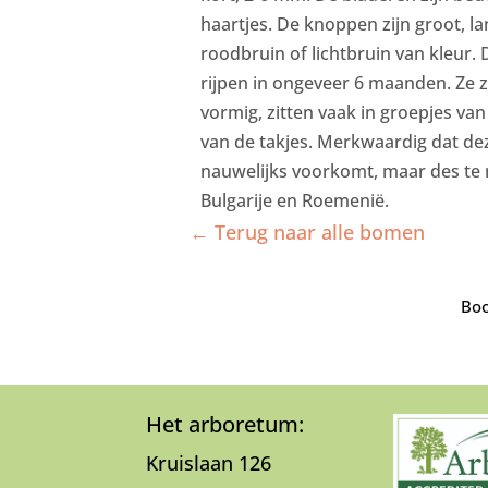
haartjes. De knoppen zijn groot, l
roodbruin of lichtbruin van kleur. D
rijpen in ongeveer 6 maanden. Ze z
vormig, zitten vaak in groepjes van
van de takjes. Merkwaardig dat dez
nauwelijks voorkomt, maar des te m
Bulgarije en Roemenië.
← Terug naar alle bomen
Boo
Het arboretum:
Kruislaan 126