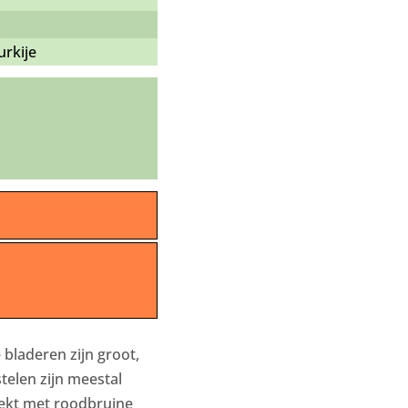
rkije
 bladeren zijn groot,
telen zijn meestal
dekt met roodbruine