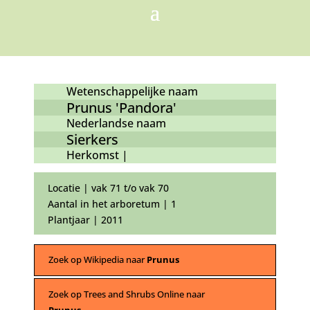
Wetenschappelijke naam
Prunus 'Pandora'
Nederlandse naam
Sierkers
Herkomst |
Locatie | vak 71 t/o vak 70
Aantal in het arboretum | 1
Plantjaar | 2011
Zoek op Wikipedia naar
Prunus
Zoek op Trees and Shrubs Online naar
Prunus