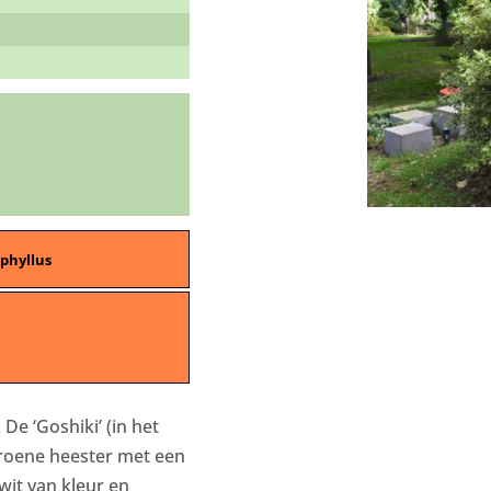
phyllus
De ‘Goshiki’ (in het
rgroene heester met een
wit van kleur en