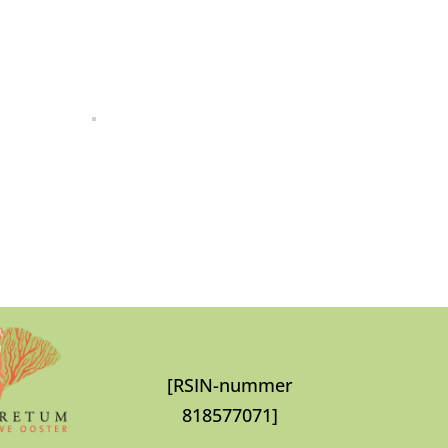
[RSIN-nummer
818577071]