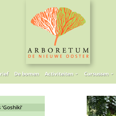
rief
De bomen
Activiteiten
Cursussen
‘Goshiki’