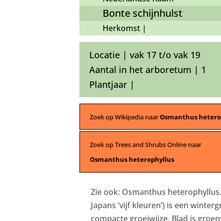
Bonte schijnhulst
Herkomst |
Locatie | vak 17 t/o vak 19
Aantal in het arboretum | 1
Plantjaar |
Zoek op Wikipedia naar
Osmanthus hetero
Zoek op Trees and Shrubs Online naar
Osmanthus heterophyllus
Zie ook: Osmanthus heterophyllus. 
Japans ‘vijf kleuren’) is een winte
compacte groeiwijze. Blad is groen