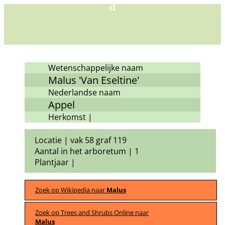
Wetenschappelijke naam
Malus 'Van Eseltine'
Nederlandse naam
Appel
Herkomst |
Locatie | vak 58 graf 119
Aantal in het arboretum | 1
Plantjaar |
Zoek op Wikipedia naar
Malus
Zoek op Trees and Shrubs Online naar
Malus