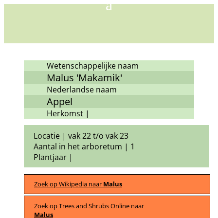
Wetenschappelijke naam
Malus 'Makamik'
Nederlandse naam
Appel
Herkomst |
Locatie | vak 22 t/o vak 23
Aantal in het arboretum | 1
Plantjaar |
Zoek op Wikipedia naar
Malus
Zoek op Trees and Shrubs Online naar
Malus