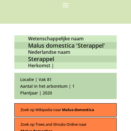
Wetenschappelijke naam
Malus domestica 'Sterappel'
Nederlandse naam
Sterappel
Herkomst |
Locatie | Vak 81
Aantal in het arboretum | 1
Plantjaar | 2020
Zoek op Wikipedia naar
Malus domestica
Zoek op Trees and Shrubs Online naar
Malus domestica