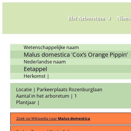
Het Arboretum
Nieuw
Wetenschappelijke naam
Malus domestica 'Cox’s Orange Pippin'
Nederlandse naam
Eetappel
Herkomst |
Locatie | Parkeerplaats Rozenburglaan
Aantal in het arboretum | 1
Plantjaar |
Zoek op Wikipedia naar
Malus domestica