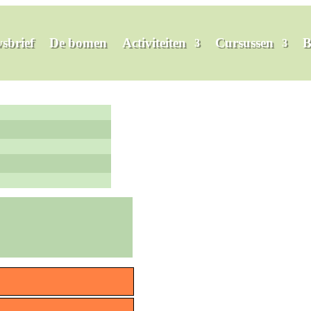
sbrief
De bomen
Activiteiten
Cursussen
B