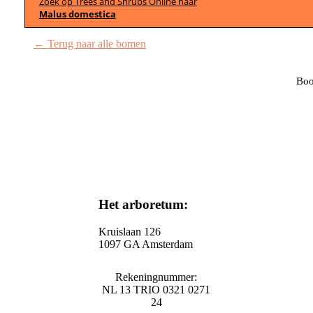
Zoek op Trees and Shrubs Online naar
Malus domestica
← Terug naar alle bomen
Boo
Het arboretum:
Kruislaan 126
1097 GA Amsterdam
Rekeningnummer:
NL 13 TRIO 0321 0271
24