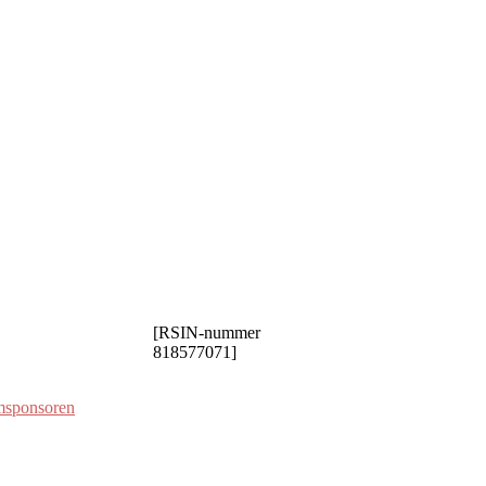
[RSIN-nummer
818577071]
msponsoren