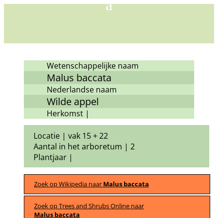
Wetenschappelijke naam
Malus baccata
Nederlandse naam
Wilde appel
Herkomst |
Locatie | vak 15 + 22
Aantal in het arboretum | 2
Plantjaar |
Zoek op Wikipedia naar
Malus baccata
Zoek op Trees and Shrubs Online naar
Malus baccata