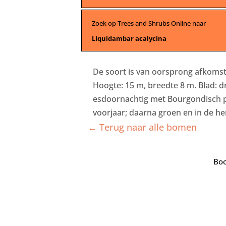
Zoek op Trees and Shrubs Online naar
Liquidambar acalycina
De soort is van oorsprong afkomst
Hoogte: 15 m, breedte 8 m. Blad: dr
esdoornachtig met Bourgondisch pa
voorjaar; daarna groen en in de he
← Terug naar alle bomen
Boo