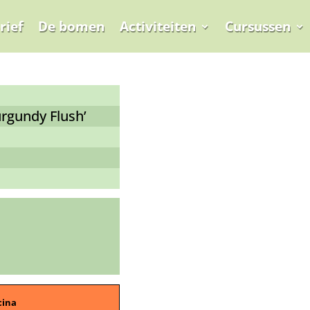
rief
De bomen
Activiteiten
Cursussen
rgundy Flush’
cina