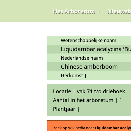
Het Arboretum
Nieuwsb
Wetenschappelijke naam
Liquidambar acalycina ‘Bu
Nederlandse naam
Chinese amberboom
Herkomst |
Locatie | vak 71 t/o driehoek
Aantal in het arboretum | 1
Plantjaar |
Zoek op Wikipedia naar
Liquidambar acaly