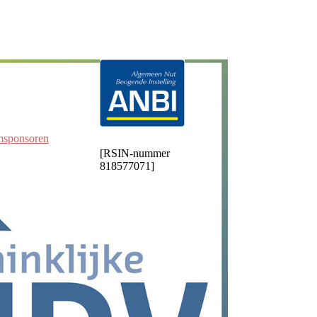
msponsoren
[RSIN-nummer
818577071]