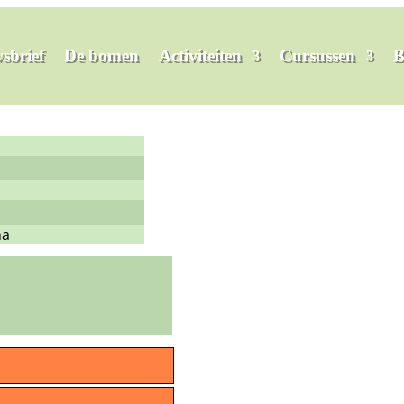
sbrief
De bomen
Activiteiten
Cursussen
B
na