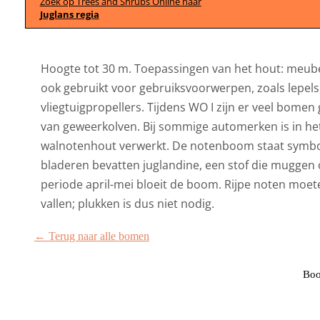
Zoek op Trees and Shrubs Online naar
Juglans regia
Hoogte tot 30 m. Toepassingen van het hout: meube
ook gebruikt voor gebruiksvoorwerpen, zoals lepels
vliegtuigpropellers. Tijdens WO I zijn er veel bome
van geweerkolven. Bij sommige automerken is in het
walnotenhout verwerkt. De notenboom staat symboo
bladeren bevatten juglandine, een stof die muggen 
periode april-mei bloeit de boom. Rijpe noten moet
vallen; plukken is dus niet nodig.
← Terug naar alle bomen
Boo