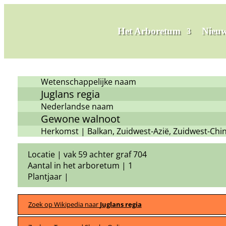
Het Arboretum
Nieuw
Wetenschappelijke naam
Juglans regia
Nederlandse naam
Gewone walnoot
Herkomst | Balkan, Zuidwest-Azië, Zuidwest-Chi
Locatie | vak 59 achter graf 704
Aantal in het arboretum | 1
Plantjaar |
Zoek op Wikipedia naar
Juglans regia