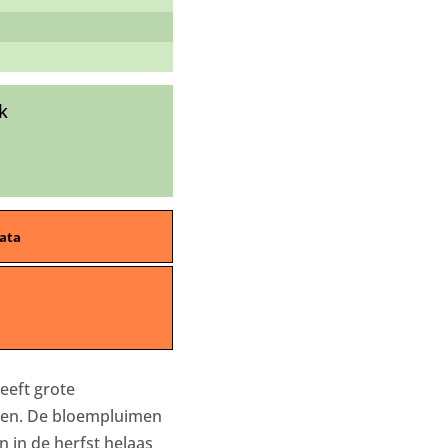
k
ata
eeft grote
ken. De bloempluimen
 in de herfst helaas