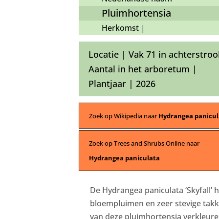
Pluimhortensia
Herkomst |
Locatie | Vak 71 in achterstroo
Aantal in het arboretum |
Plantjaar | 2026
Zoek op Wikipedia naar
Hydrangea panicul
Zoek op Trees and Shrubs Online naar
Hydrangea paniculata
De Hydrangea paniculata ‘Skyfall’ h
bloempluimen en zeer stevige tak
van deze pluimhortensia verkleuren