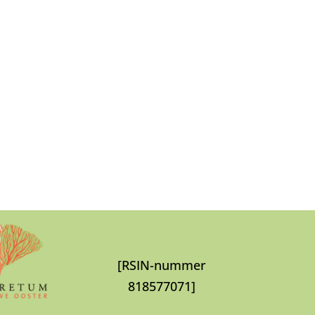
[RSIN-nummer
818577071]