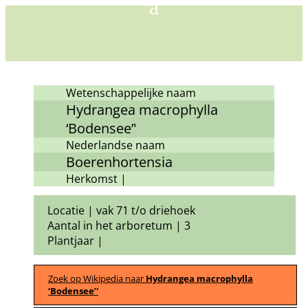
Wetenschappelijke naam
Hydrangea macrophylla
‘Bodensee’'
Nederlandse naam
Boerenhortensia
Herkomst |
Locatie | vak 71 t/o driehoek
Aantal in het arboretum | 3
Plantjaar |
Zoek op Wikipedia naar
Hydrangea macrophylla
‘Bodensee’'