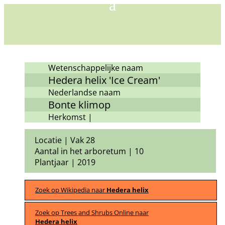
Wetenschappelijke naam
Hedera helix 'Ice Cream'
Nederlandse naam
Bonte klimop
Herkomst |
Locatie | Vak 28
Aantal in het arboretum | 10
Plantjaar | 2019
Zoek op Wikipedia naar
Hedera helix
Zoek op Trees and Shrubs Online naar
Hedera helix