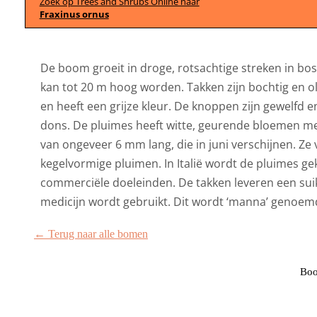
Zoek op Trees and Shrubs Online naar
Fraxinus ornus
De boom groeit in droge, rotsachtige streken in bo
kan tot 20 m hoog worden. Takken zijn bochtig en oli
en heeft een grijze kleur. De knoppen zijn gewelfd e
dons. De pluimes heeft witte, geurende bloemen me
van ongeveer 6 mm lang, die in juni verschijnen. Ze
kegelvormige pluimen. In Italië wordt de pluimes g
commerciële doeleinden. De takken leveren een suik
medicijn wordt gebruikt. Dit wordt ‘manna’ genoem
← Terug naar alle bomen
Boo