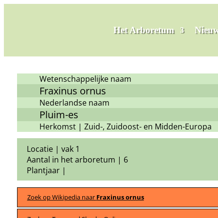
Het Arboretum
Nieuw
Wetenschappelijke naam
Fraxinus ornus
Nederlandse naam
Pluim-es
Herkomst | Zuid-, Zuidoost- en Midden-Europa
Locatie | vak 1
Aantal in het arboretum | 6
Plantjaar |
Zoek op Wikipedia naar
Fraxinus ornus