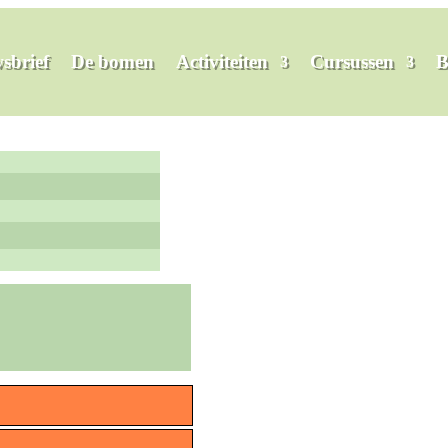
sbrief
De bomen
Activiteiten
Cursussen
B