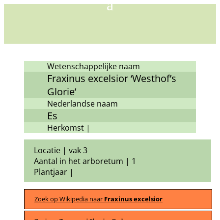
Wetenschappelijke naam
Fraxinus excelsior ‘Westhof’s
Glorie’
Nederlandse naam
Es
Herkomst |
Locatie | vak 3
Aantal in het arboretum | 1
Plantjaar |
Zoek op Wikipedia naar
Fraxinus excelsior