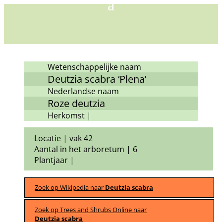
Wetenschappelijke naam
Deutzia scabra ‘Plena’
Nederlandse naam
Roze deutzia
Herkomst |
Locatie | vak 42
Aantal in het arboretum | 6
Plantjaar |
Zoek op Wikipedia naar
Deutzia scabra
Zoek op Trees and Shrubs Online naar
Deutzia scabra