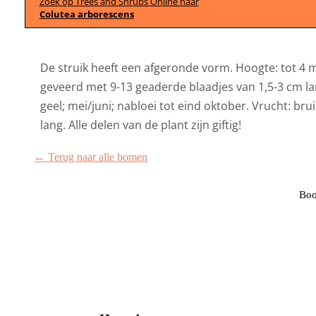
Zoek op Trees and Shrubs Online naar
Colutea arborescens
De struik heeft een afgeronde vorm. Hoogte: tot 4 
geveerd met 9-13 geaderde blaadjes van 1,5-3 cm lan
geel; mei/juni; nabloei tot eind oktober. Vrucht: br
lang. Alle delen van de plant zijn giftig!
← Terug naar alle bomen
Boo