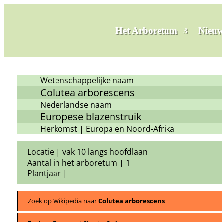
Het Arboretum
Nieuw
Wetenschappelijke naam
Colutea arborescens
Nederlandse naam
Europese blazenstruik
Herkomst | Europa en Noord-Afrika
Locatie | vak 10 langs hoofdlaan
Aantal in het arboretum | 1
Plantjaar |
Zoek op Wikipedia naar
Colutea arborescens