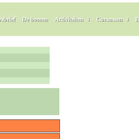
sbrief
De bomen
Activiteiten
Cursussen
B