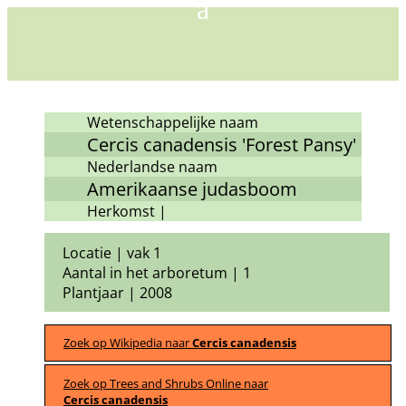
Wetenschappelijke naam
Cercis canadensis 'Forest Pansy'
Nederlandse naam
Amerikaanse judasboom
Herkomst |
Locatie | vak 1
Aantal in het arboretum | 1
Plantjaar | 2008
Zoek op Wikipedia naar
Cercis canadensis
Zoek op Trees and Shrubs Online naar
Cercis canadensis