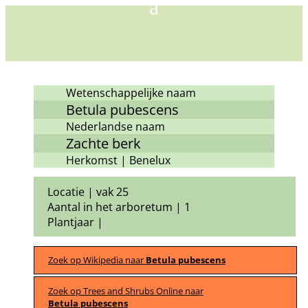
Wetenschappelijke naam
Betula pubescens
Nederlandse naam
Zachte berk
Herkomst | Benelux
Locatie | vak 25
Aantal in het arboretum | 1
Plantjaar |
Zoek op Wikipedia naar
Betula pubescens
Zoek op Trees and Shrubs Online naar
Betula pubescens