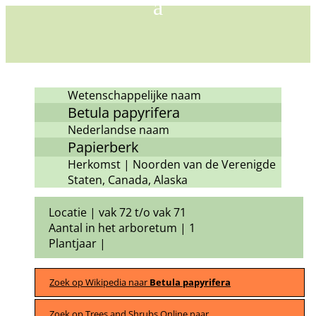
Wetenschappelijke naam
Betula papyrifera
Nederlandse naam
Papierberk
Herkomst | Noorden van de Verenigde
Staten, Canada, Alaska
Locatie | vak 72 t/o vak 71
Aantal in het arboretum | 1
Plantjaar |
Zoek op Wikipedia naar
Betula papyrifera
Zoek op Trees and Shrubs Online naar