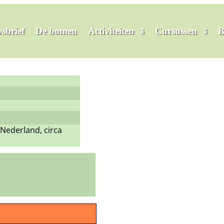
sbrief
De bomen
Activiteiten
Cursussen
B
Nederland, circa