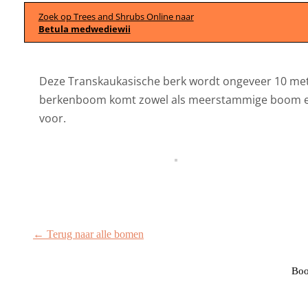
Zoek op Trees and Shrubs Online naar
Betula medwediewii
Deze Transkaukasische berk wordt ongeveer 10 met
berkenboom komt zowel als meerstammige boom 
voor.
← Terug naar alle bomen
Boo