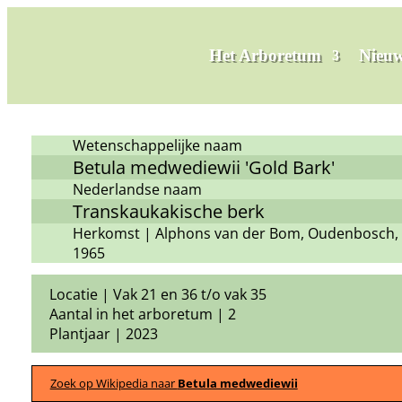
Het Arboretum
Nieuw
Wetenschappelijke naam
Betula medwediewii 'Gold Bark'
Nederlandse naam
Transkaukakische berk
Herkomst | Alphons van der Bom, Oudenbosch, 
1965
Locatie | Vak 21 en 36 t/o vak 35
Aantal in het arboretum | 2
Plantjaar | 2023
Zoek op Wikipedia naar
Betula medwediewii