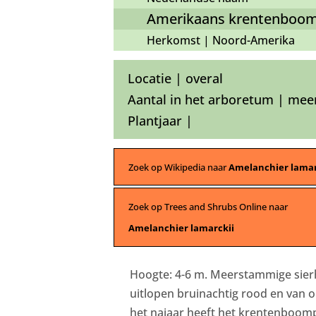
Amerikaans krentenboom
Herkomst | Noord-Amerika
Locatie | overal
Aantal in het arboretum | mee
Plantjaar |
Zoek op Wikipedia naar
Amelanchier lamar
Zoek op Trees and Shrubs Online naar
Amelanchier lamarckii
Hoogte: 4-6 m. Meerstammige sierhe
uitlopen bruinachtig rood en van 
het najaar heeft het krentenboomp