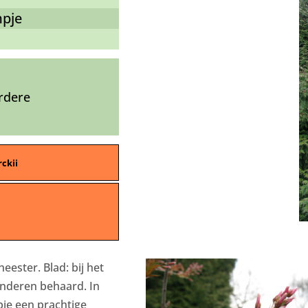
pje
rdere
ckii
ester. Blad: bij het
onderen behaard. In
je een prachtige