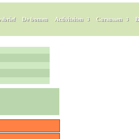
sbrief
De bomen
Activiteiten
Cursussen
B