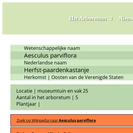
Het Arboretum
Nieuw
Wetenschappelijke naam
Aesculus parviflora
Nederlandse naam
Herfst-paardenkastanje
Herkomst | Oosten van de Verenigde Staten
Locatie | museumtuin en vak 25
Aantal in het arboretum | 5
Plantjaar |
Zoek op Wikipedia naar
Aesculus parviflora