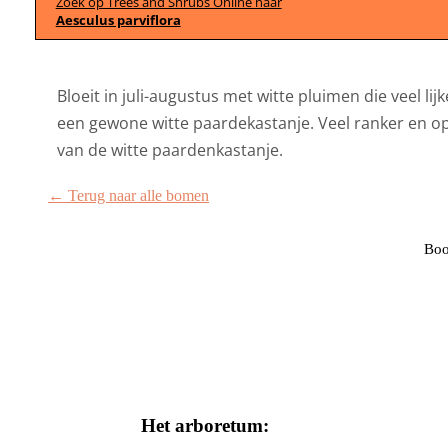
Zoek op Trees and Shrubs Online naar
Aesculus parviflora
Bloeit in juli-augustus met witte pluimen die veel lij
een gewone witte paardekastanje. Veel ranker en 
van de witte paardenkastanje.
← Terug naar alle bomen
Boo
Het arboretum: