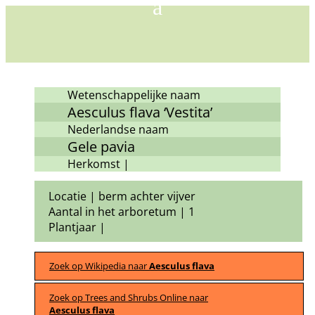
Wetenschappelijke naam
Aesculus flava ‘Vestita’
Nederlandse naam
Gele pavia
Herkomst |
Locatie | berm achter vijver
Aantal in het arboretum | 1
Plantjaar |
Zoek op Wikipedia naar
Aesculus flava
Zoek op Trees and Shrubs Online naar
Aesculus flava