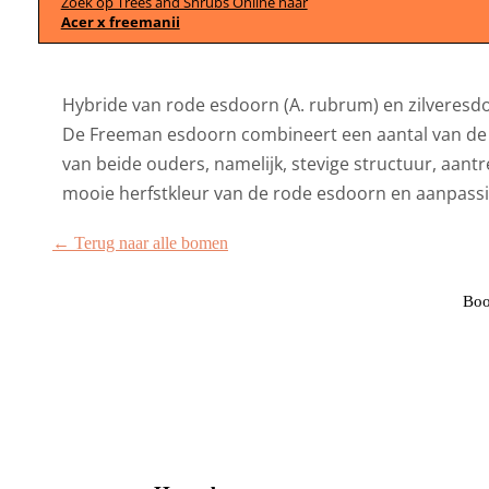
Zoek op Trees and Shrubs Online naar
Acer x freemanii
Hybride van rode esdoorn (A. rubrum) en zilveresd
De Freeman esdoorn combineert een aantal van de
van beide ouders, namelijk, stevige structuur, aantr
mooie herfstkleur van de rode esdoorn en aanpass
← Terug naar alle bomen
Boo