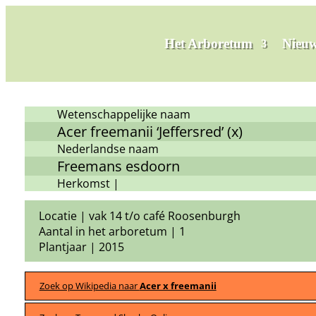
Het Arboretum
Nieuw
Wetenschappelijke naam
Acer freemanii ‘Jeffersred’ (x)
Nederlandse naam
Freemans esdoorn
Herkomst |
Locatie | vak 14 t/o café Roosenburgh
Aantal in het arboretum | 1
Plantjaar | 2015
Zoek op Wikipedia naar
Acer x freemanii