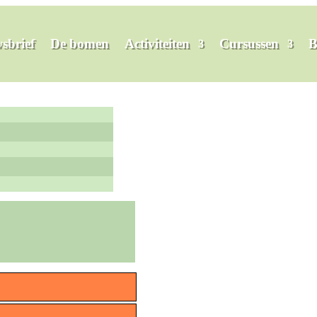
sbrief
De bomen
Activiteiten
Cursussen
B