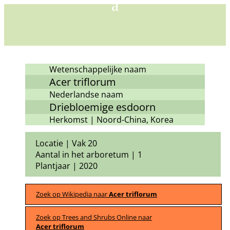
Wetenschappelijke naam
Acer triflorum
Nederlandse naam
Driebloemige esdoorn
Herkomst | Noord-China, Korea
Locatie | Vak 20
Aantal in het arboretum | 1
Plantjaar | 2020
Zoek op Wikipedia naar
Acer triflorum
Zoek op Trees and Shrubs Online naar
Acer triflorum